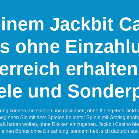
einem Jackbit C
s ohne Einzahlu
erreich erhalten
iele und Sonder
ung können Sie spielen und gewinnen, ohne Ihr eigenes Geld
ginnen Sie mit dem Spielen beliebter Spiele mit Gratisguthaben
Spaß haben wollen, ohne Risiken einzugehen. Jackbit Casino bie
g einen Bonus ohne Einzahlung, sondern hebt sich dadurch auc