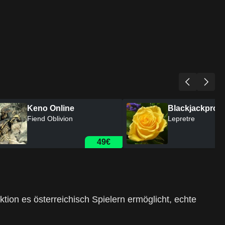
Heart of the Jungle
Keno Online
Bowie
Fiend Oblivion
375€
ktion es österreichisch Spielern ermöglicht, echte