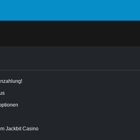
inzahlung!
nus
optionen
im Jackbit Casino