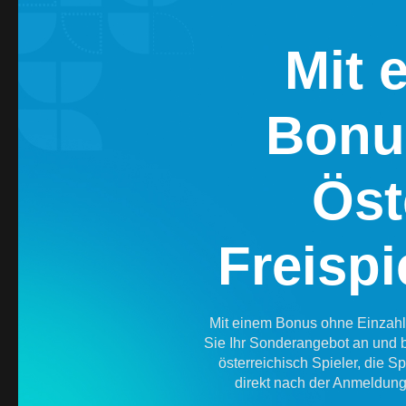
Mit 
Bonu
Öst
Freisp
Mit einem Bonus ohne Einzahl
Sie Ihr Sonderangebot an und be
österreichisch Spieler, die 
direkt nach der Anmeldun