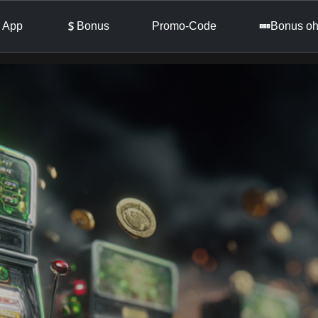
App
Bonus
Promo-Code
Bonus oh