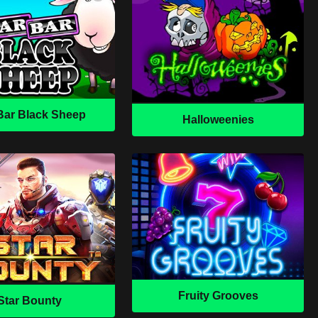
Bar Black Sheep
Halloweenies
Fruity Grooves
Star Bounty