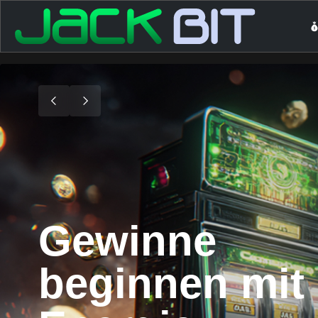
Gewinne
beginnen mit