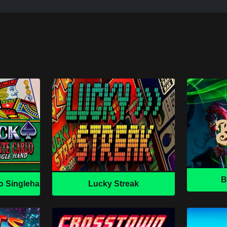
hnell, einfach und ohne Probleme auf Mobilgeräten verwendet
ng
B
o Singlehand
Lucky Streak